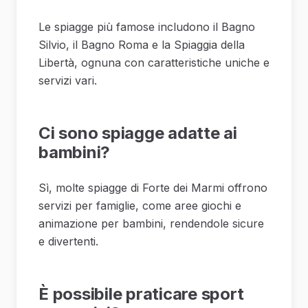
Le spiagge più famose includono il Bagno
Silvio, il Bagno Roma e la Spiaggia della
Libertà, ognuna con caratteristiche uniche e
servizi vari.
Ci sono spiagge adatte ai
bambini?
Sì, molte spiagge di Forte dei Marmi offrono
servizi per famiglie, come aree giochi e
animazione per bambini, rendendole sicure
e divertenti.
È possibile praticare sport