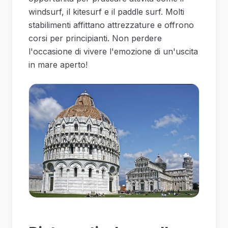
windsurf, il kitesurf e il paddle surf. Molti
stabilimenti affittano attrezzature e offrono
corsi per principianti. Non perdere
l'occasione di vivere l'emozione di un'uscita
in mare aperto!