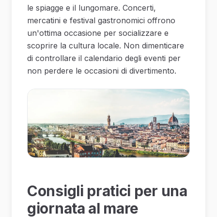
le spiagge e il lungomare. Concerti,
mercatini e festival gastronomici offrono
un'ottima occasione per socializzare e
scoprire la cultura locale. Non dimenticare
di controllare il calendario degli eventi per
non perdere le occasioni di divertimento.
Consigli pratici per una
giornata al mare