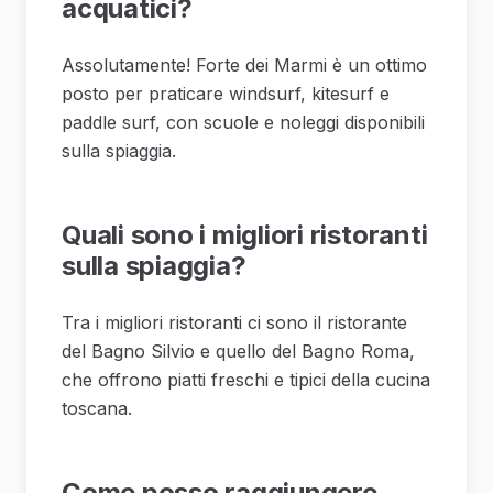
acquatici?
Assolutamente! Forte dei Marmi è un ottimo
posto per praticare windsurf, kitesurf e
paddle surf, con scuole e noleggi disponibili
sulla spiaggia.
Quali sono i migliori ristoranti
sulla spiaggia?
Tra i migliori ristoranti ci sono il ristorante
del Bagno Silvio e quello del Bagno Roma,
che offrono piatti freschi e tipici della cucina
toscana.
Come posso raggiungere