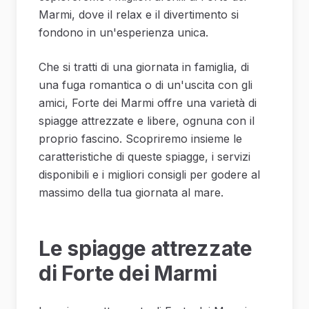
Marmi, dove il relax e il divertimento si
fondono in un'esperienza unica.
Che si tratti di una giornata in famiglia, di
una fuga romantica o di un'uscita con gli
amici, Forte dei Marmi offre una varietà di
spiagge attrezzate e libere, ognuna con il
proprio fascino. Scopriremo insieme le
caratteristiche di queste spiagge, i servizi
disponibili e i migliori consigli per godere al
massimo della tua giornata al mare.
Le spiagge attrezzate
di Forte dei Marmi