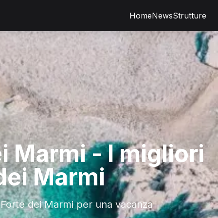
Home
News
Strutture
i Marmi - I migliori
 dei Marmi
o a Forte dei Marmi per una vacanza