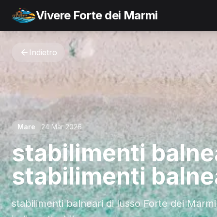
Vivere Forte dei Marmi
Indietro
Mare
24 Mar 2026
stabilimenti balnea
stabilimenti balne
stabilimenti balneari di lusso Forte dei Marmi