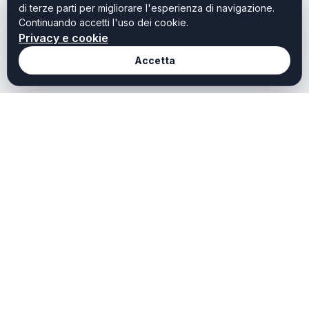
di terze parti per migliorare l'esperienza di navigazione.
Continuando accetti l'uso dei cookie.
Privacy e cookie
Accetta
Redazione
Fortedeimarmi it
Chi Siamo
Notizie, guide e strutture:
contenuti ottimizzati per la
Redazione
massima indicizzazione.
Contatti
Privacy
Cookie