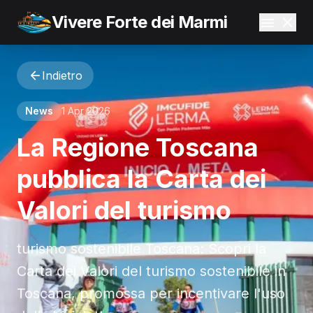
Vivere Forte dei Marmi
Indietro
News
1 Apr 2026
La Regione Toscana
pubblica la Carta dei
Valori del turismo
turismo sostenibile Toscana: Scopri la
Carta dei Valori del turismo sostenibile in
Toscana, promossa per incentivare l'uso