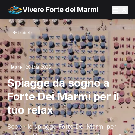
Vivere Forte dei Marmi
Indietro
Mare
28 Mar 2026
Spiagge da sogno a
Forte Dei Marmi per il
tuo relax
Scopri le spiagge Forte Dei Marmi per