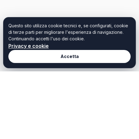
Questo sito utilizza cookie tecnici e, se configurati, cookie
di terze parti per migliorare l'esperienza di navigazione.
Continuando accetti l'uso dei cookie.
Privacy e cookie
Accetta
Redazione
Fortedeimarmi it
Chi Siamo
Notizie, guide e strutture:
contenuti ottimizzati per la
Redazione
massima indicizzazione.