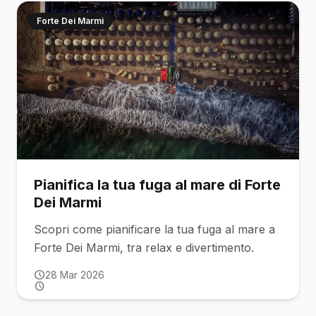
Forte Dei Marmi
Pianifica la tua fuga al mare di Forte
Dei Marmi
Scopri come pianificare la tua fuga al mare a
Forte Dei Marmi, tra relax e divertimento.
28 Mar 2026
schedule