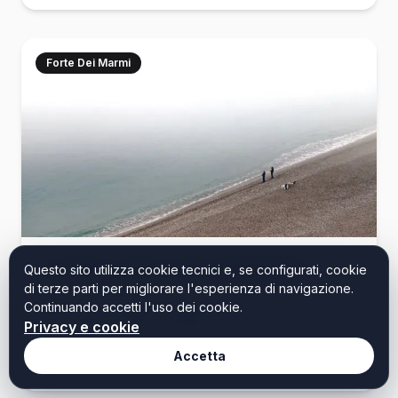
Forte Dei Marmi
Versilia: guide agli stabilimenti
Questo sito utilizza cookie tecnici e, se configurati, cookie
di terze parti per migliorare l'esperienza di navigazione.
Scopri gli stabilimenti balneari Versilia per una
Continuando accetti l'uso dei cookie.
giornata di relax perfetta.
Privacy e cookie
Accetta
25 Mar 2026
schedule