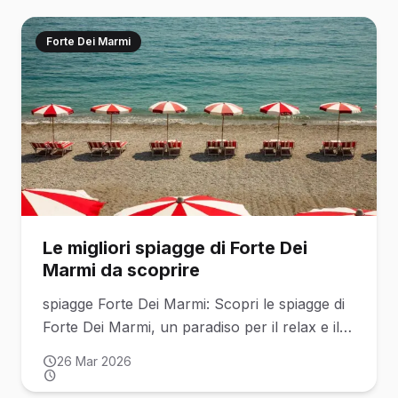
Forte Dei Marmi
Le migliori spiagge di Forte Dei
Marmi da scoprire
spiagge Forte Dei Marmi: Scopri le spiagge di
Forte Dei Marmi, un paradiso per il relax e il
divertimento al mare.
26 Mar 2026
schedule