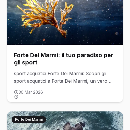
Forte Dei Marmi: il tuo paradiso per
gli sport
sport acquatici Forte Dei Marmi: Scopri gli
sport acquatici a Forte Dei Marmi, un vero
paradiso per gli amanti del mare.
30 Mar 2026
schedule
Forte Dei Marmi