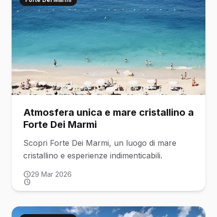
Atmosfera unica e mare cristallino a
Forte Dei Marmi
Scopri Forte Dei Marmi, un luogo di mare
cristallino e esperienze indimenticabili.
29 Mar 2026
schedule