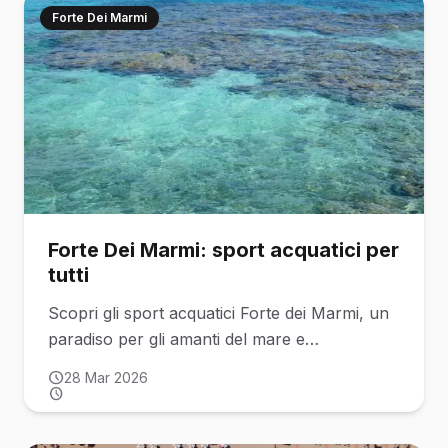
Forte Dei Marmi
Forte Dei Marmi: sport acquatici per
tutti
Scopri gli sport acquatici Forte dei Marmi, un
paradiso per gli amanti del mare e
dell'adrenalina.
28 Mar 2026
schedule