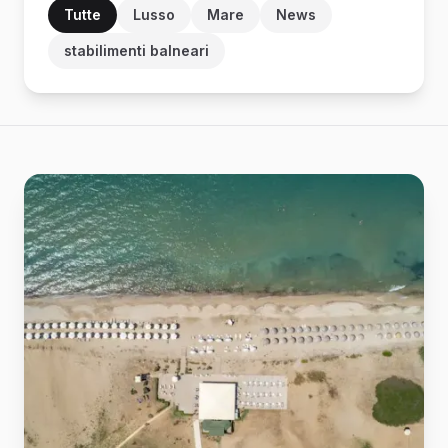
Tutte
Lusso
Mare
News
stabilimenti balneari