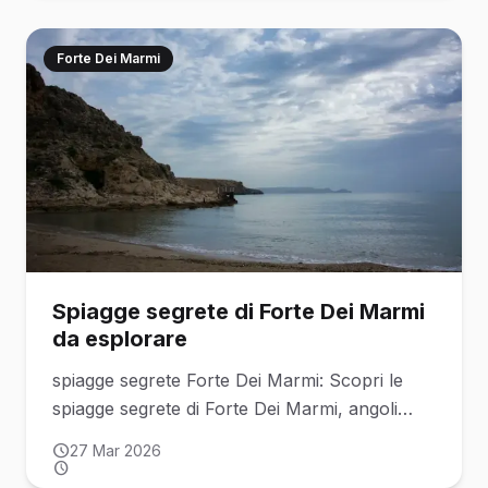
Forte Dei Marmi
Spiagge segrete di Forte Dei Marmi
da esplorare
spiagge segrete Forte Dei Marmi: Scopri le
spiagge segrete di Forte Dei Marmi, angoli
nascosti per un'esperienza di relax e natura.
27 Mar 2026
schedule