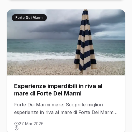
Forte Dei Marmi
Esperienze imperdibili in riva al
mare di Forte Dei Marmi
Forte Dei Marmi mare: Scopri le migliori
esperienze in riva al mare di Forte Dei Marmi
per una vacanza indimenticabile.
27 Mar 2026
schedule