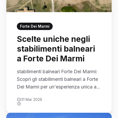
Forte Dei Marmi
Scelte uniche negli
stabilimenti balneari
a Forte Dei Marmi
stabilimenti balneari Forte Dei Marmi:
Scopri gli stabilimenti balneari a Forte
Dei Marmi per un'esperienza unica al
mare.
31 Mar 2026
schedule