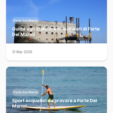
Forte Dei Marmi
Guida agli stabilimenti balneari di Forte
Dei Marmi
31 Mar 2026
Forte Dei Marmi
Sport acquatici da provare a Forte Dei
Marmi