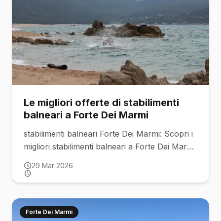
Le migliori offerte di stabilimenti
balneari a Forte Dei Marmi
stabilimenti balneari Forte Dei Marmi: Scopri i
migliori stabilimenti balneari a Forte Dei Marmi
per una giornata di relax e divertimento al
29 Mar 2026
mare.
schedule
Forte Dei Marmi