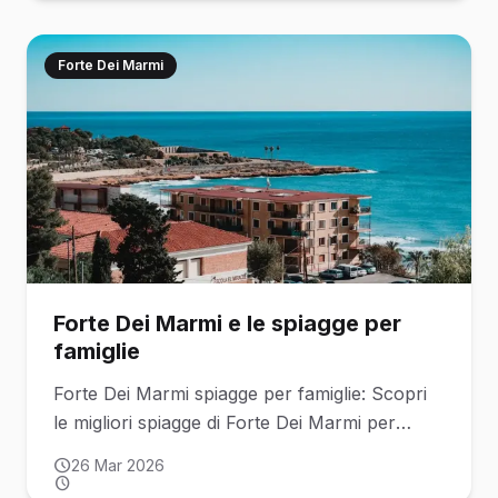
Forte Dei Marmi
Forte Dei Marmi e le spiagge per
famiglie
Forte Dei Marmi spiagge per famiglie: Scopri
le migliori spiagge di Forte Dei Marmi per
famiglie, perfette per una vacanza serena e
26 Mar 2026
divertente.
schedule