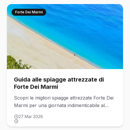
Forte Dei Marmi
Guida alle spiagge attrezzate di
Forte Dei Marmi
Scopri le migliori spiagge attrezzate Forte Dei
Marmi per una giornata indimenticabile al
mare.
27 Mar 2026
schedule