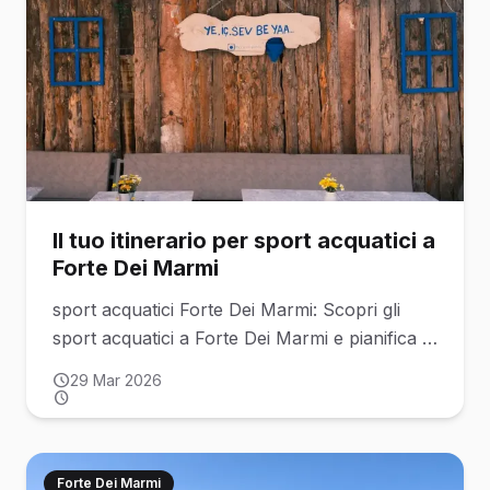
Il tuo itinerario per sport acquatici a
Forte Dei Marmi
sport acquatici Forte Dei Marmi: Scopri gli
sport acquatici a Forte Dei Marmi e pianifica la
tua avventura in mare.
29 Mar 2026
schedule
Forte Dei Marmi