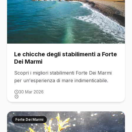
Le chicche degli stabilimenti a Forte
Dei Marmi
Scopri i migliori stabilimenti Forte Dei Marmi
per un'esperienza di mare indimenticabile.
30 Mar 2026
schedule
Forte Dei Marmi