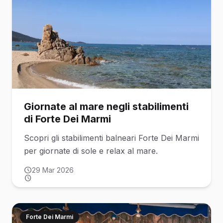
Giornate al mare negli stabilimenti
di Forte Dei Marmi
Scopri gli stabilimenti balneari Forte Dei Marmi
per giornate di sole e relax al mare.
29 Mar 2026
schedule
Forte Dei Marmi