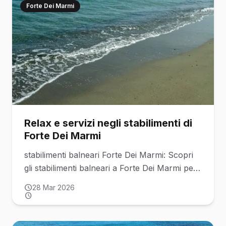
Forte Dei Marmi
Relax e servizi negli stabilimenti di
Forte Dei Marmi
stabilimenti balneari Forte Dei Marmi: Scopri
gli stabilimenti balneari a Forte Dei Marmi per
un'esperienza di relax e servizi di alta qualità.
28 Mar 2026
schedule