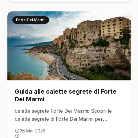
Forte Dei Marmi
Guida alle calette segrete di Forte
Dei Marmi
calette segrete Forte Dei Marmi: Scopri le
calette segrete di Forte Dei Marmi per
un'esperienza unica nel mare cristallino.
26 Mar 2026
schedule