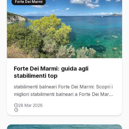
Forte Dei Marmi
Forte Dei Marmi: guida agli
stabilimenti top
stabilimenti balneari Forte Dei Marmi: Scopri i
migliori stabilimenti balneari a Forte Dei Marmi
per un soggiorno indimenticabile.
28 Mar 2026
schedule