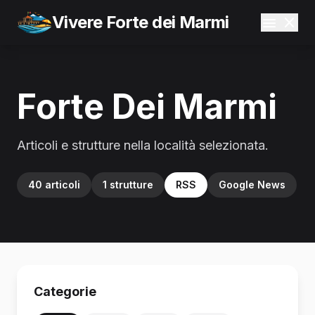
Vivere Forte dei Marmi
Forte Dei Marmi
Articoli e strutture nella località selezionata.
40 articoli
1 strutture
RSS
Google News
Categorie